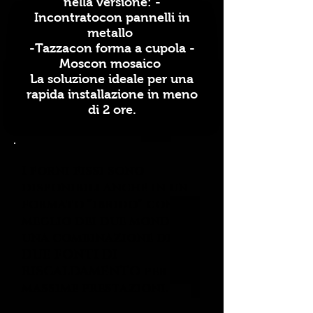
nella versione: -
Incontrato
con pannelli in
metallo
-
Tazza
con forma a cupola -
Mos
con mosaico
La soluzione ideale per una
rapida installazione in meno
di 2 ore.
I forni fissi sono
disponibili anche in un
formato "ibrido" con il
meglio dei due mondi in
una combinazione di
DUE FONTI DI
RISCALDAMENTO per le
massime prestazioni.