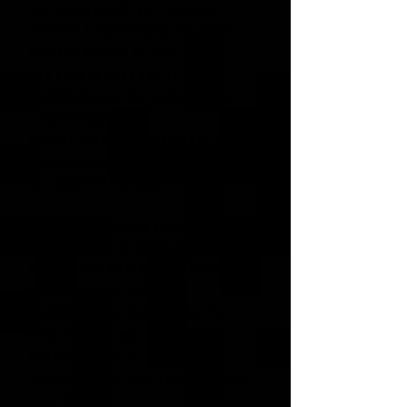
la versione in legno
offre l'opzione di uno
resistenza elettrica
situato sotto il
superficie di cottura
che permette
mantenere un omogeneo
temperatura
durante la cottura
La versione a gas può
essere accoppiato con a
bruciatore a gas situato
under la cucina
superficie risultante
nei consumi
riduzione e
un rapido recupero del
calore