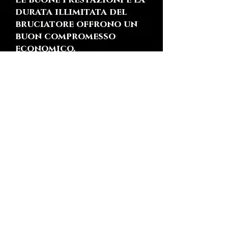
Le buone prestazioni e la
durata illimitata del
bruciatore offrono un
buon compromesso
economico.
Si possono recuperare
fino a 3 pizze per assenza
di braci e cenere.
Sostituisce la legna ed
evita i problemi di
carico, scarico e insetti.
Ha una manopola di
controllo con
accensione pilota
manuale. A richiesta può
avere anche un quadro
digitale o elettrico con
sonde termostatiche.
La fiamma luminosa è