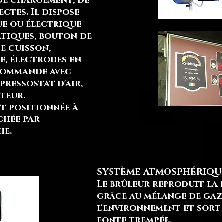
 de chargement, de
ctes. Il dispose
e ou électrique
tiques, bouton de
e cuisson,
e, électrodes en
commande avec
, pressostat d'air,
teur.
t positionnée à
chée par
he.
SYSTÈME ATMOSPHÉRIQUE
Le brûleur reproduit la
grâce au mélange de gaz 
l'environnement et sort 
fonte trempée.