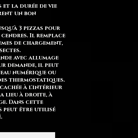
et la durée de vie
frent un bon
squ'à 3 pizzas pour
e cendres. Il remplace
blèmes de chargement,
sectes.
ande avec allumage
ur demande, il peut
neau numérique ou
des thermostatiques.
cachée à l'intérieur
 a lieu à droite, à
ge. Dans cette
s peut être utilisé
.