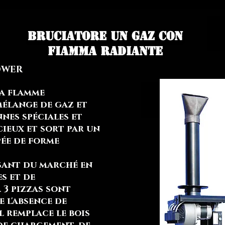
Bruciatore un gaz con
fiamma radiante
POWER
la flamme
élange de gaz et
nnes spéciales et
cieux et sort par un
ée de forme
ssant du marché en
s et de
 3 pizzas sont
e l'absence de
Il remplace le bois