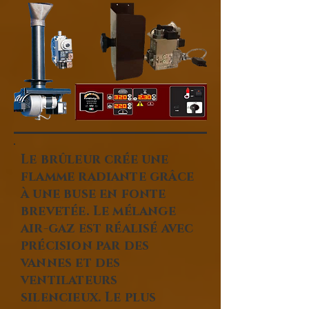
Le brûleur crée une
flamme radiante grâce
à une buse en fonte
brevetée. Le mélange
air-gaz est réalisé avec
précision par des
vannes et des
ventilateurs
silencieux. Le plus