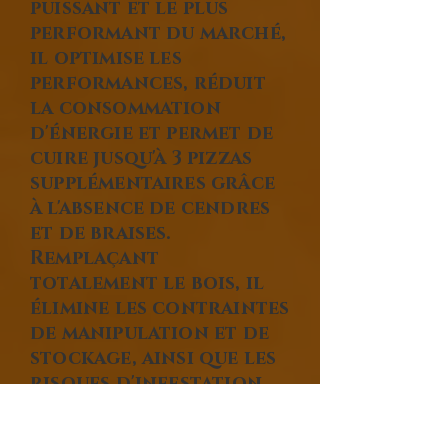
puissant et le plus
performant du marché,
il optimise les
performances, réduit
la consommation
d'énergie et permet de
cuire jusqu'à 3 pizzas
supplémentaires grâce
à l'absence de cendres
et de braises.
Remplaçant
totalement le bois, il
élimine les contraintes
de manipulation et de
stockage, ainsi que les
risques d'infestation.
Commandes numériques
ou électriques, sondes