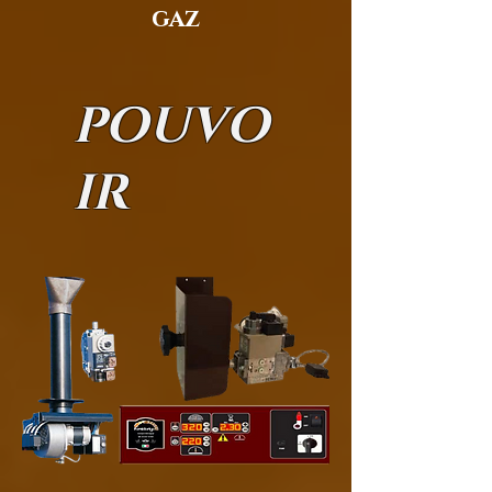
gaz
POUVO
IR