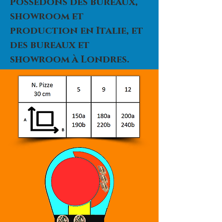
possédons des bureaux,
showroom et
production en Italie, et
des bureaux et
showroom à Londres.