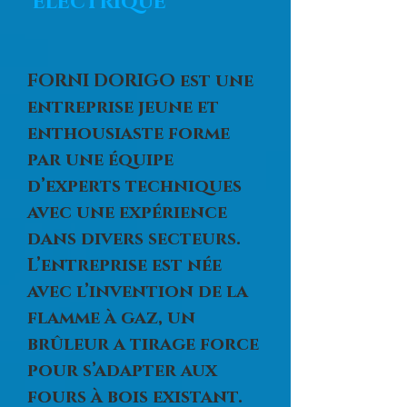
électrique
FORNI DORIGO est une
entreprise jeune et
enthousiaste forme
par une équipe
d’experts techniques
avec une expérience
dans divers secteurs.
L’entreprise est née
avec l’invention de la
flamme à gaz, un
brûleur a tirage force
pour s’adapter aux
fours à bois existant.