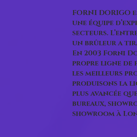
FORNI DORIGO es
une équipe d’exp
secteurs. L’entre
un brûleur a tir
En 2003 Forni D
propre ligne de 
les meilleurs pr
produisons la li
plus avancée qu
bureaux, showro
showroom à Lon