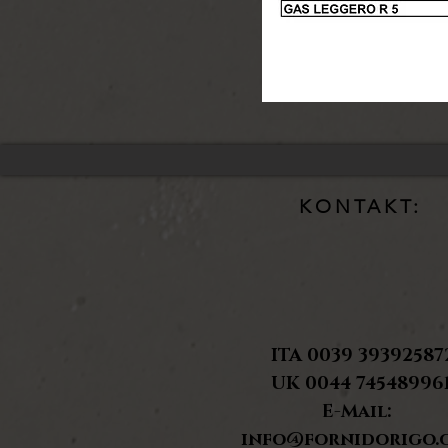
KONTAKT:
ITA 0039 39392587
UK 0044 74548996
E-Mail:
info@fornidorigo.