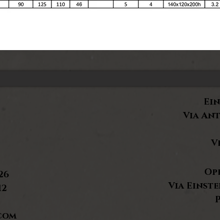
Ein
Via Ant
V
Op
26
Via Einste
12
P
com