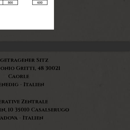
getragener Sitz
onio Gritti, 48 30021
Caorle
enedig - Italien
erative Zentrale
in, 10 35010
Casalserugo
adova - Italien